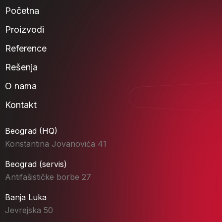
Početna
Proizvodi
Reference
Rešenja
O nama
Kontakt
Beograd (HQ)
Konstantina Jovanovića 41
Beograd (servis)
Antifašističke borbe 27
Banja Luka
Jevrejska 50