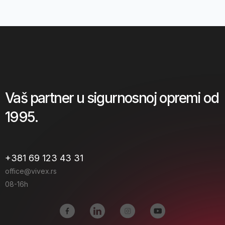
Vaš partner u sigurnosnoj opremi od
1995.
+381 69 123 43 31
office@vivex.rs
08-16h