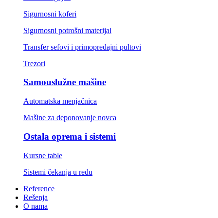
Sigurnosni koferi
Sigurnosni potrošni materijal
Transfer sefovi i primopredajni pultovi
Trezori
Samouslužne mašine
Automatska menjačnica
Mašine za deponovanje novca
Ostala oprema i sistemi
Kursne table
Sistemi čekanja u redu
Reference
Rešenja
O nama