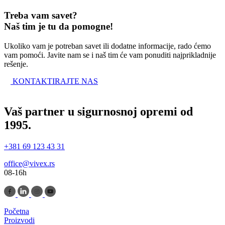
Treba vam savet?
Naš tim je tu da pomogne!
Ukoliko vam je potreban savet ili dodatne informacije, rado ćemo
vam pomoći. Javite nam se i naš tim će vam ponuditi najprikladnije
rešenje.
KONTAKTIRAJTE NAS
Vaš partner u sigurnosnoj opremi od
1995.
+381 69 123 43 31
office@vivex.rs
08-16h
Početna
Proizvodi