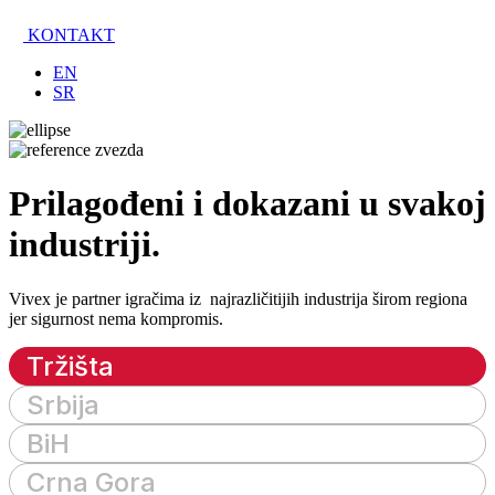
KONTAKT
EN
SR
Prilagođeni i dokazani u svakoj
industriji.
Vivex je partner igračima iz najrazličitijih industrija širom regiona
jer sigurnost nema kompromis.
Tržišta
Srbija
BiH
Crna Gora