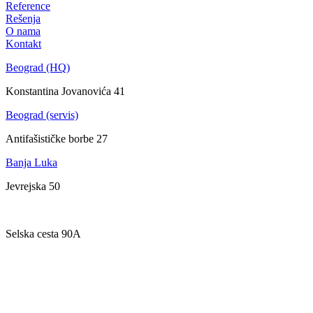
Reference
Rešenja
O nama
Kontakt
Beograd (HQ)
Konstantina Jovanovića 41
Beograd (servis)
Antifašističke borbe 27
Banja Luka
Jevrejska 50
Zagreb
Selska cesta 90A