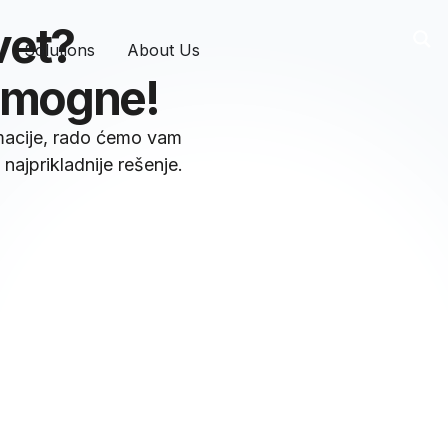
vet?
Solutions
About Us
pomogne!
rmacije, rado ćemo vam
najprikladnije rešenje.