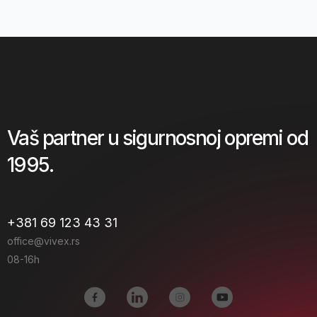
Vaš partner u sigurnosnoj opremi od
1995.
+381 69 123 43 31
office@vivex.rs
08-16h