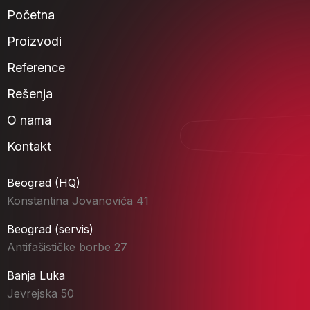
Početna
Proizvodi
Reference
Rešenja
O nama
Kontakt
Beograd (HQ)
Konstantina Jovanovića 41
Beograd (servis)
Antifašističke borbe 27
Banja Luka
Jevrejska 50