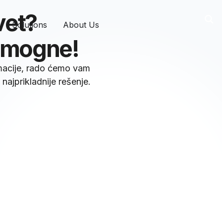
vet?
Solutions
About Us
pomogne!
rmacije, rado ćemo vam
najprikladnije rešenje.