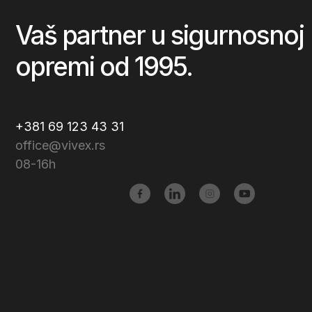
Vaš partner u sigurnosnoj
opremi od 1995.
+381 69 123 43 31
office@vivex.rs
08-16h