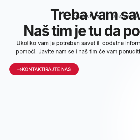
Treba vam sa
Products
References
Naš tim je tu da 
Ukoliko vam je potreban savet ili dodatne info
pomoći. Javite nam se i naš tim će vam ponuditi 
KONTAKTIRAJTE NAS