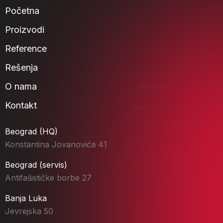
Početna
Proizvodi
Reference
Rešenja
O nama
Kontakt
Beograd (HQ)
Konstantina Jovanovića 41
Beograd (servis)
Antifašističke borbe 27
Banja Luka
Jevrejska 50