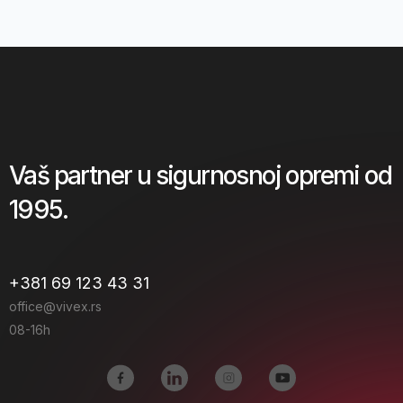
Vaš partner u sigurnosnoj opremi od
1995.
+381 69 123 43 31
office@vivex.rs
08-16h