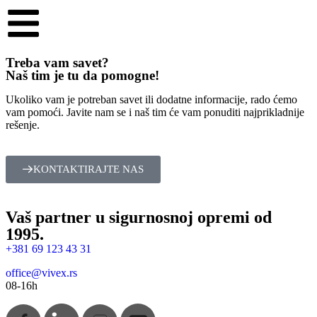
Treba vam savet?
Naš tim je tu da pomogne!
Ukoliko vam je potreban savet ili dodatne informacije, rado ćemo
vam pomoći. Javite nam se i naš tim će vam ponuditi najprikladnije
rešenje.
KONTAKTIRAJTE NAS
Vaš partner u sigurnosnoj opremi od
1995.
+381 69 123 43 31
office@vivex.rs
08-16h