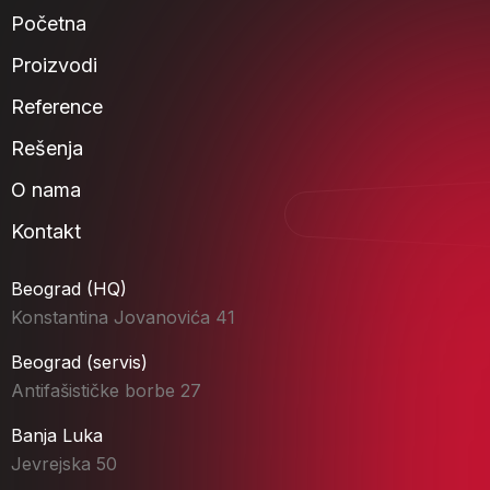
Početna
Proizvodi
Reference
Rešenja
O nama
Kontakt
Beograd (HQ)
Konstantina Jovanovića 41
Beograd (servis)
Antifašističke borbe 27
Banja Luka
Jevrejska 50