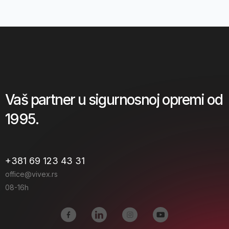
Vaš partner u sigurnosnoj opremi od
1995.
+381 69 123 43 31
office@vivex.rs
08-16h