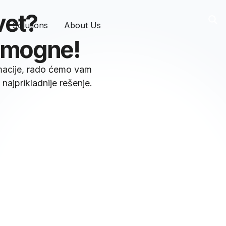
vet?
Solutions
About Us
pomogne!
rmacije, rado ćemo vam
najprikladnije rešenje.