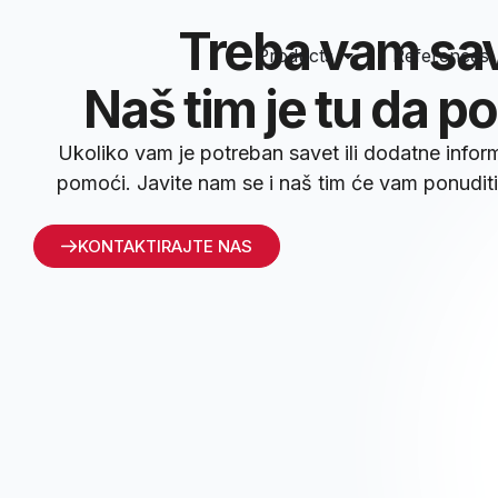
Treba vam sa
Products
References
Naš tim je tu da 
Ukoliko vam je potreban savet ili dodatne info
pomoći. Javite nam se i naš tim će vam ponuditi 
KONTAKTIRAJTE NAS