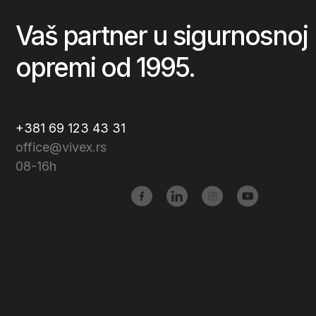
Vaš partner u sigurnosnoj
opremi od 1995.
+381 69 123 43 31
office@vivex.rs
08-16h