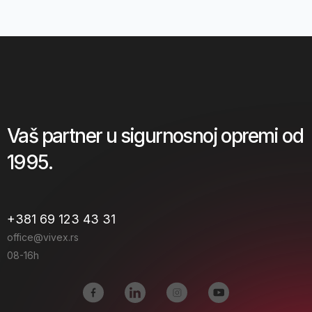
Vaš partner u sigurnosnoj opremi od
1995.
+381 69 123 43 31
office@vivex.rs
08-16h