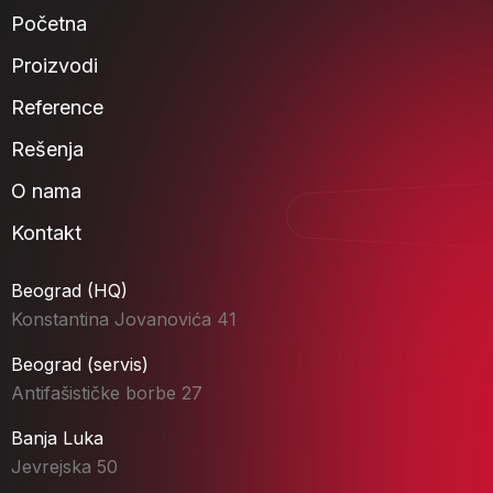
Početna
Proizvodi
Reference
Rešenja
O nama
Kontakt
Beograd (HQ)
Konstantina Jovanovića 41
Beograd (servis)
Antifašističke borbe 27
Banja Luka
Jevrejska 50