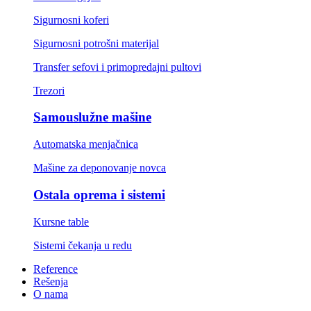
Sigurnosni koferi
Sigurnosni potrošni materijal
Transfer sefovi i primopredajni pultovi
Trezori
Samouslužne mašine
Automatska menjačnica
Mašine za deponovanje novca
Ostala oprema i sistemi
Kursne table
Sistemi čekanja u redu
Reference
Rešenja
O nama