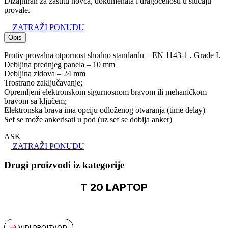
Dizajniran za zaštitu novca, dokumenata i dragocenosti u slučaju
provale.
ZATRAŽI PONUDU
Opis
Protiv provalna otpornost shodno standardu – EN 1143-1 , Grade I.
Debljina prednjeg panela – 10 mm
Debljina zidova – 24 mm
Trostrano zaključavanje;
Opremljeni elektronskom sigurnosnom bravom ili mehaničkom
bravom sa ključem;
Elektronska brava ima opciju odloženog otvaranja (time delay)
Sef se može ankerisati u pod (uz sef se dobija anker)
ASK
ZATRAŽI PONUDU
Drugi proizvodi iz kategorije
T 20 LAPTOP
VIDI PROIZVOD