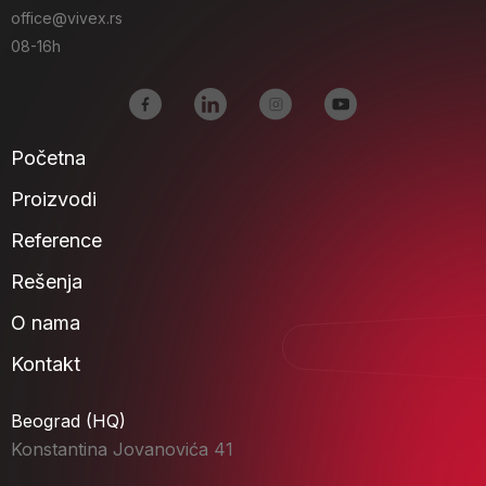
office@vivex.rs
08-16h
Početna
Proizvodi
Reference
Rešenja
O nama
Kontakt
Beograd (HQ)
Konstantina Jovanovića 41