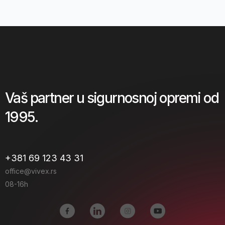
Vaš partner u sigurnosnoj opremi od
1995.
+381 69 123 43 31
office@vivex.rs
08-16h