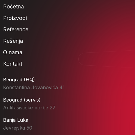
Početna
Proizvodi
Reference
Rešenja
O nama
Kontakt
Beograd (HQ)
Konstantina Jovanovića 41
Beograd (servis)
Antifašističke borbe 27
Banja Luka
Jevrejska 50